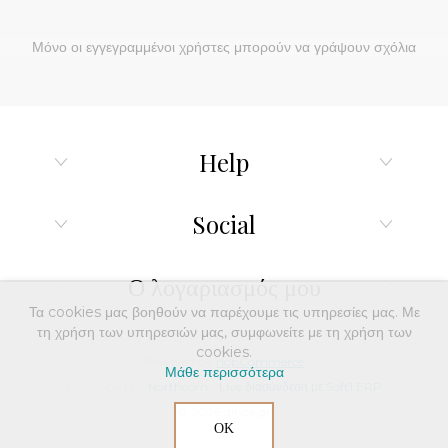
Μόνο οι εγγεγραμμένοι χρήστες μπορούν να γράψουν σχόλια
Help
Social
Ο λογαριασμός μου
Τα cookies μας βοηθούν να παρέχουμε τις υπηρεσίες μας. Με
τη χρήση των υπηρεσιών μας, συμφωνείτε με τη χρήση των
cookies.
Powered by
nopCommerce
Μάθε περισσότερα
Developed by
Northcom
-
Live διασύνδεση με Soft1 ERP
© 2026 dinox.gr
ΟΚ