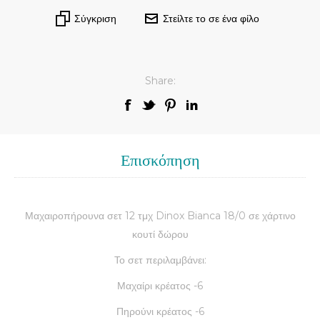
Σύγκριση
Στείλτε το σε ένα φίλο
Share:
Επισκόπηση
Μαχαιροπήρουνα σετ 12 τμχ Dinox Bianca 18/0 σε χάρτινο
κουτί δώρου
Το σετ περιλαμβάνει:
Μαχαίρι κρέατος -6
Πηρούνι κρέατος -6