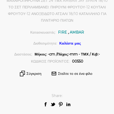
ΜΑΧΑΙΡΟΠΗΡΟΥΝΑ ΣΕΤ 24 ΤΜΧ AMBAR JAY SPAIN 18/10
ΤΟ ΣΕΤ ΠΕΡΙΛΑΜΒΑΝΕΙ: ΠΗΡΟΥΝΙ ΦΡΟΥΤΟΥ-12 ΚΟΥΤΑΛΙ
ΦΡΟΥΤΟΥ-12 ΑΝΟΞΕΙΔΩΤΟ ΑΤΣΑΛΙ 18/10 ΚΑΤΑΛΛΗΛΟ ΓΙΑ
ΠΛΝΤΗΡΙΟ ΠΙΑΤΩΝ
Κατασκευαστές:
FIRE
,
AMBAR
Διαθεσιμότητα:
Καλέστε μας
Διαστάσεις:
Μήκος: -cm /Πάχος:-mm - ΤΜΧ / Κιβ:-
ΚΩΔΙΚΟΣ ΠΡΟΪΟΝΤΟΣ:
00550
Σύγκριση
Στείλτε το σε ένα φίλο
Share: