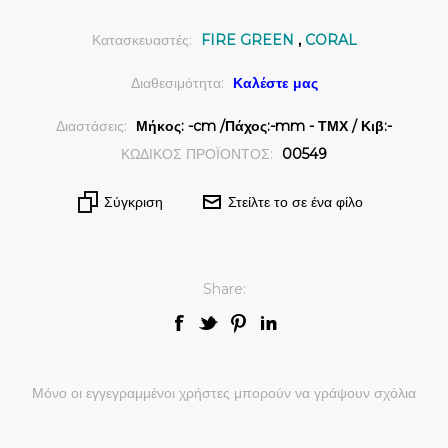
Κατασκευαστές:
FIRE GREEN
,
CORAL
Διαθεσιμότητα:
Καλέστε μας
Διαστάσεις:
Μήκος: -cm /Πάχος:-mm - ΤΜΧ / Κιβ:-
ΚΩΔΙΚΟΣ ΠΡΟΪΟΝΤΟΣ:
00549
Σύγκριση
Στείλτε το σε ένα φίλο
Share:
Μόνο οι εγγεγραμμένοι χρήστες μπορούν να γράψουν σχόλια