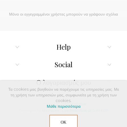
Μόνο οι εγγεγραμμένοι χρήστες μπορούν να γράψουν σχόλια
Help
Social
Ο λογαριασμός μου
Τα cookies μας βοηθούν να παρέχουμε τις υπηρεσίες μας. Με
τη χρήση των υπηρεσιών μας, συμφωνείτε με τη χρήση των
cookies.
Powered by
nopCommerce
Μάθε περισσότερα
Developed by
Northcom
-
Live διασύνδεση με Soft1 ERP
© 2026 dinox.gr
ΟΚ