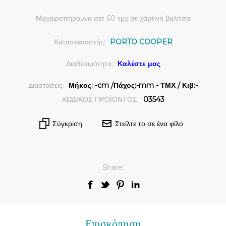
Μαχαιροπήρουνα σετ 60 τμχ σε χάρτινη βαλίτσα
Κατασκευαστής:
PORTO COOPER
Διαθεσιμότητα:
Καλέστε μας
Διαστάσεις:
Μήκος: -cm /Πάχος:-mm - ΤΜΧ / Κιβ:-
ΚΩΔΙΚΟΣ ΠΡΟΪΟΝΤΟΣ:
03543
Σύγκριση
Στείλτε το σε ένα φίλο
Share:
Επισκόπηση