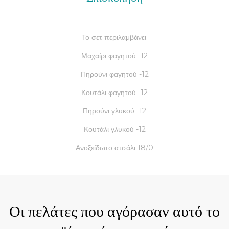
Το σετ περιλαμβάνει:
Μαχαίρι φαγητού -12
Πηρούνι φαγητού -12
Κουτάλι φαγητού -12
Πηρούνι γλυκού -12
Κουτάλι γλυκού -12
Ανοξείδωτο ατσάλι 18/0
Οι πελάτες που αγόρασαν αυτό το