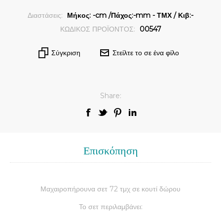
Διαστάσεις:
Μήκος: -cm /Πάχος:-mm - ΤΜΧ / Κιβ:-
ΚΩΔΙΚΟΣ ΠΡΟΪΟΝΤΟΣ:
00547
Σύγκριση
Στείλτε το σε ένα φίλο
Share:
Επισκόπηση
Μαχαιροπήρουνα σετ 72 τμχ σε κουτί δώρου
Το σετ περιλαμβάνει: