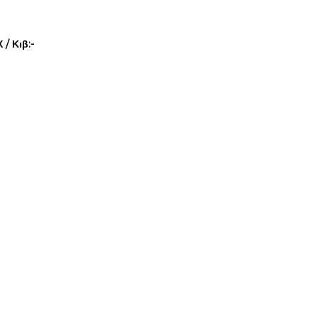
/ Κιβ:-