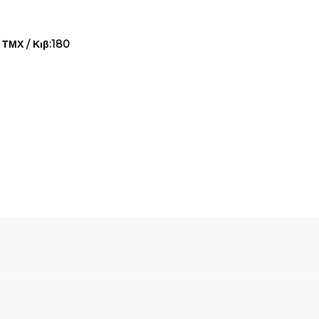
ΤΜΧ / Κιβ:180