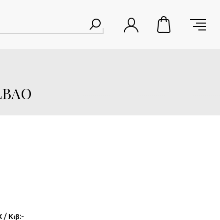
LBAO
/ Κιβ:-