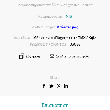
Μαχαιροπήρουνα σετ 30 τμχ σε χάρτινη βαλίτσα
Κατασκευαστής:
NIS
Διαθεσιμότητα:
Καλέστε μας
Διαστάσεις:
Μήκος: -cm /Πάχος:-mm - ΤΜΧ / Κιβ:-
ΚΩΔΙΚΟΣ ΠΡΟΪΟΝΤΟΣ:
03066
Σύγκριση
Στείλτε το σε ένα φίλο
Share:
Επισκόπηση