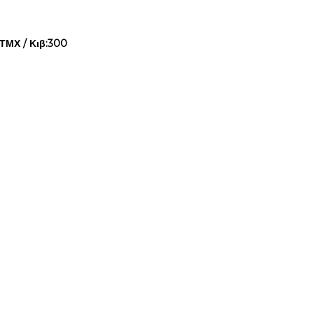
ΤΜΧ / Κιβ:300