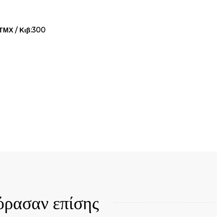
ΤΜΧ / Κιβ:300
Quick View
όρασαν επίσης