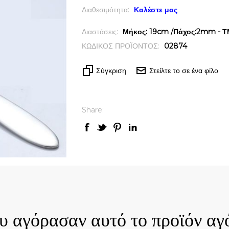
Διαθεσιμότητα:
Καλέστε μας
Διαστάσεις:
Μήκος: 19cm /Πάχος:2mm - ΤΜ
ΚΩΔΙΚΟΣ ΠΡΟΪΟΝΤΟΣ:
02874
Σύγκριση
Στείλτε το σε ένα φίλο
Share:
ck View
Quick View
ου αγόρασαν αυτό το προϊόν αγ