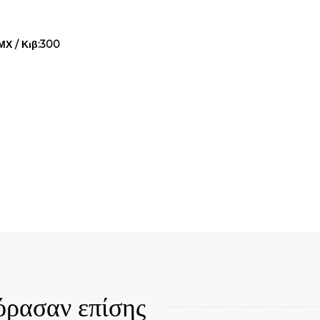
Χ / Κιβ:300
Quick View
όρασαν επίσης