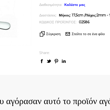
Διαθεσιμότητα:
Καλέστε μας
Διαστάσεις:
Μήκος: 17,5cm /Πάχος:2mm - 
ΚΩΔΙΚΟΣ ΠΡΟΪΟΝΤΟΣ:
02586
Σύγκριση
Στείλτε το σε ένα φίλο
Share:
ck View
Quick View
ου αγόρασαν αυτό το προϊόν αγ