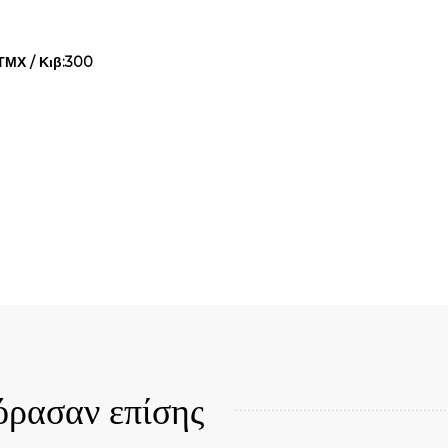
ΤΜΧ / Κιβ:300
Quick View
όρασαν επίσης