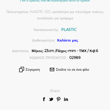
Γίνε ο πρώτος που θα αξιολόγησει αυτό το προϊόν
Πολυστηρένιο, HASPP, ISO, κατάλληλο για πλυντήριο πιάτων,
κατάλληλο για τρόφημα
Κατασκευαστής:
PLASTIC
Διαθεσιμότητα:
Καλέστε μας
Διαστάσεις:
Μήκος: 23cm /Πάχος:-mm - ΤΜΧ / Κιβ:6
ΚΩΔΙΚΟΣ ΠΡΟΪΟΝΤΟΣ:
02989
Σύγκριση
Στείλτε το σε ένα φίλο
Share: