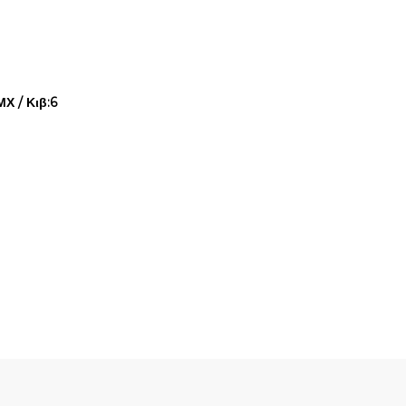
Χ / Κιβ:6
Quick View