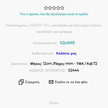
Γίνε ο πρώτος που θα αξιολόγησει αυτό το προϊόν
Πολυστηρένιο, HASPP, ISO, κατάλληλο για πλυντήριο πιάτων,
κατάλληλο για τρόφημα
Κατασκευαστής:
SQUARE
Διαθεσιμότητα:
Καλέστε μας
Διαστάσεις:
Μήκος: 12cm /Πάχος:-mm - ΤΜΧ / Κιβ:72
ΚΩΔΙΚΟΣ ΠΡΟΪΟΝΤΟΣ:
02444
Σύγκριση
Στείλτε το σε ένα φίλο
Share: