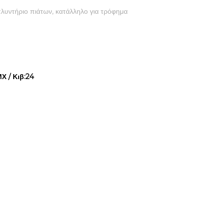
λυντήριο πιάτων, κατάλληλο για τρόφημα
Χ / Κιβ:24