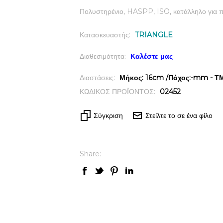
Πολυστηρένιο, HASPP, ISO, κατάλληλο για π
Κατασκευαστής:
TRIANGLE
Διαθεσιμότητα:
Καλέστε μας
Διαστάσεις:
Μήκος: 16cm /Πάχος:-mm - ΤΜ
ΚΩΔΙΚΟΣ ΠΡΟΪΟΝΤΟΣ:
02452
Σύγκριση
Στείλτε το σε ένα φίλο
Share: