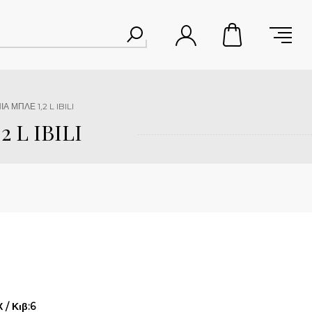
 ΜΠΛΕ 1,2 L IBILI
 L IBILI
/ Κιβ:6