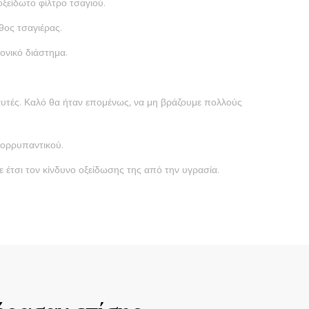
οξείδωτο φίλτρο τσαγιού.
θος τσαγιέρας.
ονικό διάστημα.
 αυτές. Καλό θα ήταν επομένως, να μη βράζουμε πολλούς
πορρυπαντικού.
 έτσι τον κίνδυνο οξείδωσης της από την υγρασία.
Quick View