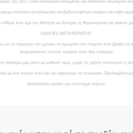
γιέρες της IBILI είναι εσωτερικά υαλωμένες και διαθέτουν εσωτερικό αν
αρέχει επιπλέον ανταλλακτικά ανοξείδωτα φίλτρα τσαγιού για κάθε μέγε
σίδερο που έχει την ιδιότητα να διατηρεί τη θερμοκρασία για αρκετό χρ
ΟΔΗΓΙΕΣ ΜΕΤΑΧΕΙΡΗΣΗΣ:
ρούν με το πέρασμα του χρόνου τα αρώματα του τσαγιού που βράζει σε
διαφορετικούς τύπους τσαγιού στην ίδια τσαγιέρα.
ην τσαγιέρα μας μόνο με καθαρό νερό, χωρίς τη χρήση σαπουνιού ή α
αλά με ένα στεγνό πανί και την αφήνουμε να στεγνώσει. Προλαμβάνουμε
Ακατάλληλο προϊόν για πλυντήριο πιάτων.
ck View
Quick View