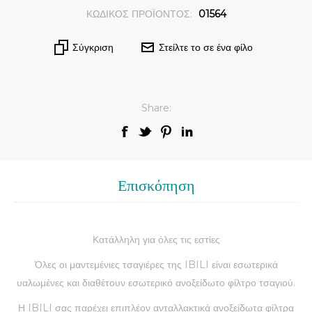
ΚΩΔΙΚΟΣ ΠΡΟΪΟΝΤΟΣ:
01564
Σύγκριση
Στείλτε το σε ένα φίλο
Share:
Επισκόπηση
Κατάλληλη για όλες τις εστίες
Όλες οι μαντεμένιες τσαγιέρες της IBILI είναι εσωτερικά
υαλωμένες και διαθέτουν εσωτερικό ανοξείδωτο φίλτρο τσαγιού.
Η IBILI σας παρέχει επιπλέον ανταλλακτικά ανοξείδωτα φίλτρα