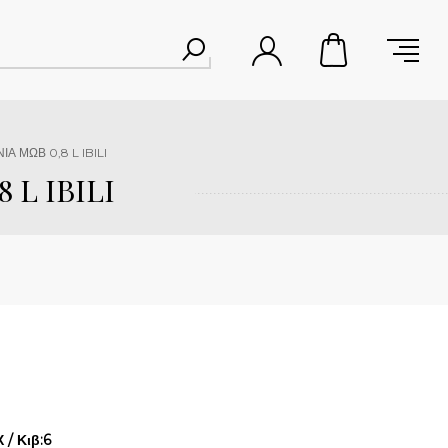
Α ΜΩΒ 0,8 L IBILI
 L IBILI
/ Κιβ:6