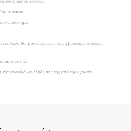
οξείδωτο φίλτρο τσαγιού.
θος τσαγιέρας.
ονικό διάστημα.
 αυτές. Καλό θα ήταν επομένως, να μη βράζουμε πολλούς
πορρυπαντικού.
 έτσι τον κίνδυνο οξείδωσης της από την υγρασία.
Quick View