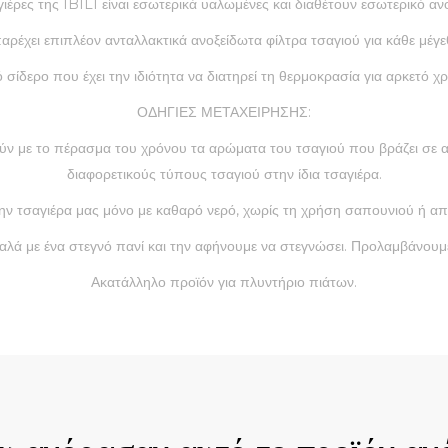
γιέρες της IBILI είναι εσωτερικά υαλωμένες και διαθέτουν εσωτερικό αν
αρέχει επιπλέον ανταλλακτικά ανοξείδωτα φίλτρα τσαγιού για κάθε μέγε
σίδερο που έχει την ιδιότητα να διατηρεί τη θερμοκρασία για αρκετό χρ
ΟΔΗΓΙΕΣ ΜΕΤΑΧΕΙΡΗΣΗΣ:
ρούν με το πέρασμα του χρόνου τα αρώματα του τσαγιού που βράζει σε
διαφορετικούς τύπους τσαγιού στην ίδια τσαγιέρα.
ην τσαγιέρα μας μόνο με καθαρό νερό, χωρίς τη χρήση σαπουνιού ή α
αλά με ένα στεγνό πανί και την αφήνουμε να στεγνώσει. Προλαμβάνουμε
Ακατάλληλο προϊόν για πλυντήριο πιάτων.
ck View
Quick View