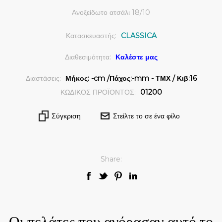
Ανοξείδωτο ατσάλι 18/10
Κατασκευαστής:
CLASSICA
Διαθεσιμότητα:
Καλέστε μας
Διαστάσεις:
Μήκος: -cm /Πάχος:-mm - ΤΜΧ / Κιβ:16
ΚΩΔΙΚΟΣ ΠΡΟΪΟΝΤΟΣ:
01200
Σύγκριση
Στείλτε το σε ένα φίλο
Share:
Οι πελάτες που αγόρασαν αυτό το