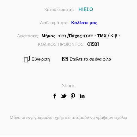
Κατασκευαστής:
HIELO
Διαθεσιμότητα:
Καλέστε μας
Διαστάσεις:
Μήκος: -cm /Πάχος:-mm - ΤΜΧ / Κιβ:-
ΚΩΔΙΚΟΣ ΠΡΟΪΟΝΤΟΣ:
01581
Σύγκριση
Στείλτε το σε ένα φίλο
Share:
Μόνο οι εγγεγραμμένοι χρήστες μπορούν να γράψουν σχόλια