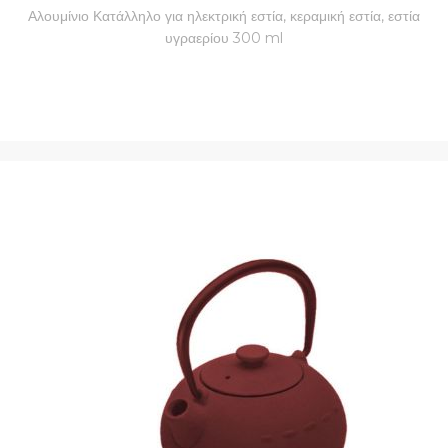
Αλουμίνιο Κατάλληλο για ηλεκτρική εστία, κεραμική εστία, εστία
υγραερίου 300 ml