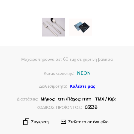
Μαχαιροπήρουνα σετ 60 τμχ σε χάρτινη βαλίτσα
Κατασκευαστής:
NEON
Διαθεσιμότητα:
Καλέστε μας
Διαστάσεις:
Μήκος: -cm /Πάχος:-mm - ΤΜΧ / Κιβ:-
ΚΩΔΙΚΟΣ ΠΡΟΪΟΝΤΟΣ:
03538
Σύγκριση
Στείλτε το σε ένα φίλο