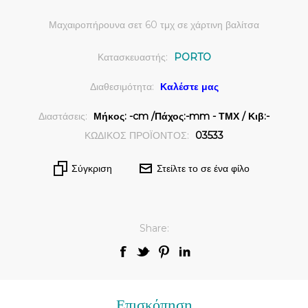
Μαχαιροπήρουνα σετ 60 τμχ σε χάρτινη βαλίτσα
Κατασκευαστής:
PORTO
Διαθεσιμότητα:
Καλέστε μας
Διαστάσεις:
Μήκος: -cm /Πάχος:-mm - ΤΜΧ / Κιβ:-
ΚΩΔΙΚΟΣ ΠΡΟΪΟΝΤΟΣ:
03533
Σύγκριση
Στείλτε το σε ένα φίλο
Share:
Επισκόπηση