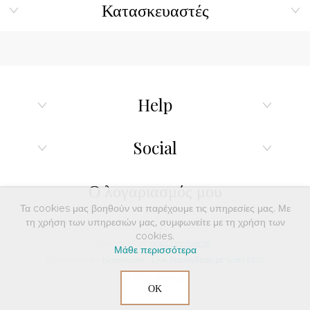
Κατασκευαστές
Help
Social
Ο λογαριασμός μου
Τα cookies μας βοηθούν να παρέχουμε τις υπηρεσίες μας. Με
τη χρήση των υπηρεσιών μας, συμφωνείτε με τη χρήση των
cookies.
Powered by
nopCommerce
Μάθε περισσότερα
Developed by
Northcom
-
Live διασύνδεση με Soft1 ERP
© 2026 dinox.gr
ΟΚ