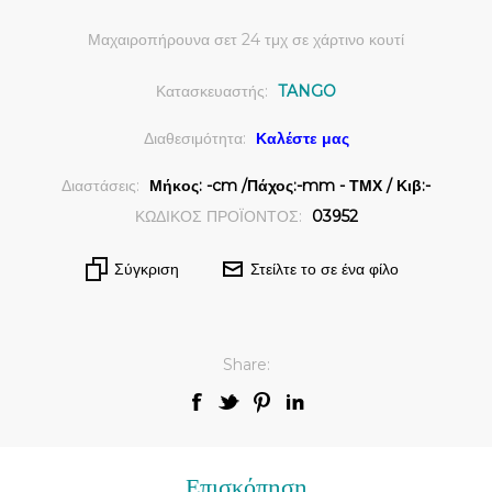
Μαχαιροπήρουνα σετ 24 τμχ σε χάρτινο κουτί
Κατασκευαστής:
TANGO
Διαθεσιμότητα:
Καλέστε μας
Διαστάσεις:
Μήκος: -cm /Πάχος:-mm - ΤΜΧ / Κιβ:-
ΚΩΔΙΚΟΣ ΠΡΟΪΟΝΤΟΣ:
03952
Σύγκριση
Στείλτε το σε ένα φίλο
Share:
Επισκόπηση