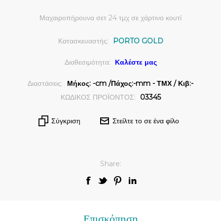
Μαχαιροπήρουνα σετ 24 τμχ σε χάρτινο κουτί
Κατασκευαστής:
PORTO GOLD
Διαθεσιμότητα:
Καλέστε μας
Διαστάσεις:
Μήκος: -cm /Πάχος:-mm - ΤΜΧ / Κιβ:-
ΚΩΔΙΚΟΣ ΠΡΟΪΟΝΤΟΣ:
03345
Σύγκριση
Στείλτε το σε ένα φίλο
Share:
Επισκόπηση