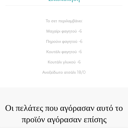
Το σετ περιλαμβάνει:
Μαχαίρι φαγητού -6
Πηρούνι φαγητού -6
Κουτάλι φαγητού -6
Κουτάλι γλυκού -6
Ανοξείδωτο ατσάλι 18/0
Οι πελάτες που αγόρασαν αυτό το
προϊόν αγόρασαν επίσης