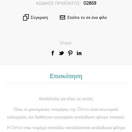
ΚΩΔΙΚΟΣ ΠΡΟΪΟΝΤΟΣ:
02859
Σύγκριση
Στείλτε το σε ένα φίλο
Share:
Επισκόπηση
Κατάλληλη για όλες τις εστίες
Όλες οι μαντεμένιες τσαγιέρες της Dinox είναι εσωτερικά
υαλωμένες και διαθέτουν εσωτερικό ανοξείδωτο φίλτρο τσαγιού.
Η Dinox σας παρέχει επιπλέον ανταλλακτικά ανοξείδωτα φίλτρα