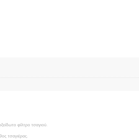
οξείδωτο φίλτρο τσαγιού.
θος τσαγιέρας.