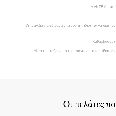
ΜΑΝΤΕΜΙ: χυτό 
Οι τσαγιέρες από μαντέμι έχουν την ιδιότητα να διατη
Καθαρίζουμε τ
Μετά τον καθαρισμό της τσαγιέρας, σκουπίζουμε κ
Quick View
Qui
Οι πελάτες π