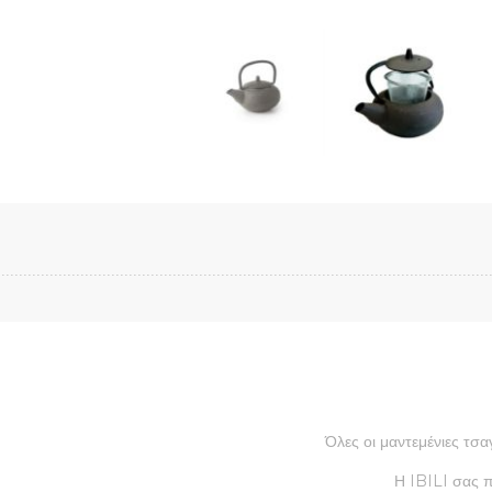
Όλες οι μαντεμένιες τσα
Η IBILI σας π