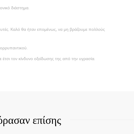
ονικό διάστημα.
 αυτές. Καλό θα ήταν επομένως, να μη βράζουμε πολλούς
πορρυπαντικού.
 έτσι τον κίνδυνο οξείδωσης της από την υγρασία.
Quick View
όρασαν επίσης