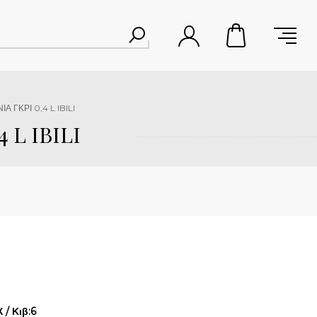
 ΓΚΡΙ 0,4 L IBILI
 L IBILI
/ Κιβ:6