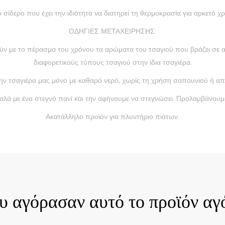
σίδερο που έχει την ιδιότητα να διατηρεί τη θερμοκρασία για αρκετό χρ
ΟΔΗΓΙΕΣ ΜΕΤΑΧΕΙΡΗΣΗΣ:
ρούν με το πέρασμα του χρόνου τα αρώματα του τσαγιού που βράζει σε
διαφορετικούς τύπους τσαγιού στην ίδια τσαγιέρα.
ην τσαγιέρα μας μόνο με καθαρό νερό, χωρίς τη χρήση σαπουνιού ή α
αλά με ένα στεγνό πανί και την αφήνουμε να στεγνώσει. Προλαμβάνουμε
Ακατάλληλο προϊόν για πλυντήριο πιάτων.
ck View
Quick View
ου αγόρασαν αυτό το προϊόν αγ