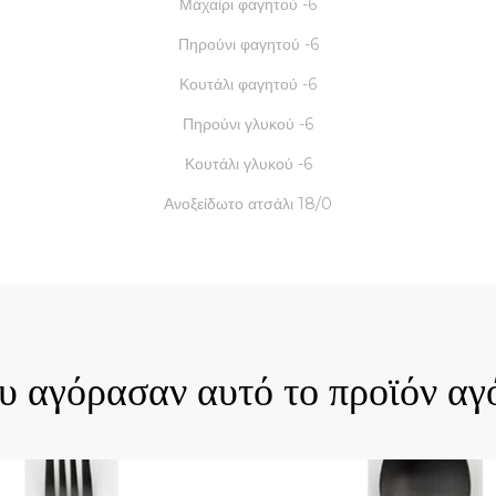
Μαχαίρι φαγητού -6
Πηρούνι φαγητού -6
Κουτάλι φαγητού -6
Πηρούνι γλυκού -6
Κουτάλι γλυκού -6
Ανοξείδωτο ατσάλι 18/0
ck View
Quick View
ου αγόρασαν αυτό το προϊόν αγ