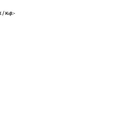
/ Κιβ:-