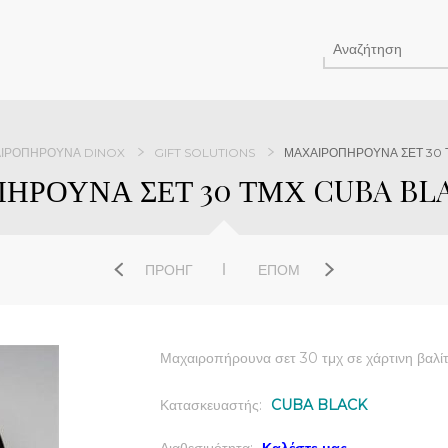
ΙΡΟΠΉΡΟΥΝΑ DINOX
GIFT SOLUTIONS
ΜΑΧΑΙΡΟΠΗΡΟΥΝΑ ΣΕΤ 30
ΗΡΟΥΝΑ ΣΕΤ 30 ΤΜΧ CUBA BL
ΠΡΟΗΓ
ΕΠΌΜ
Μαχαιροπήρουνα σετ 30 τμχ σε χάρτινη βαλί
Κατασκευαστής:
CUBA BLACK