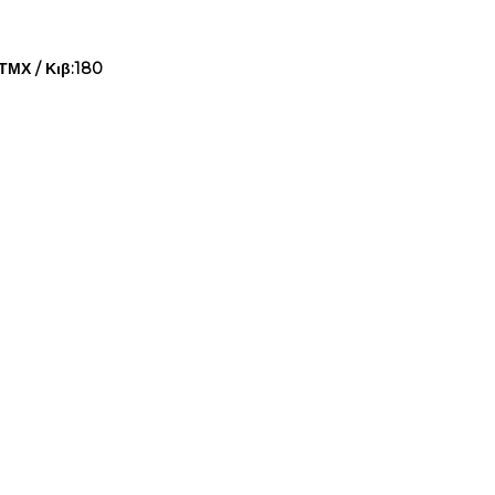
ΤΜΧ / Κιβ:180