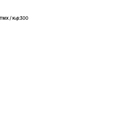
ΤΜΧ / Κιβ:300