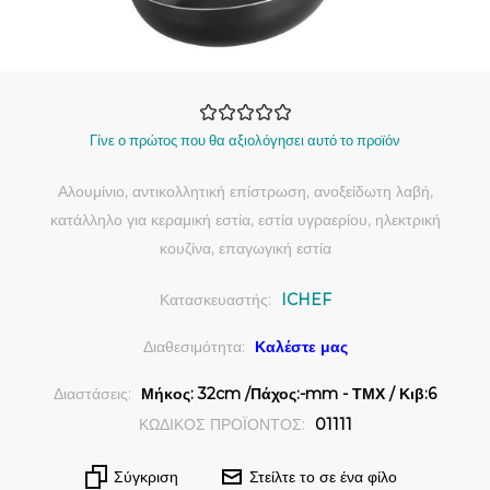
Γίνε ο πρώτος που θα αξιολόγησει αυτό το προϊόν
Αλουμίνιο, αντικολλητική επίστρωση, ανοξείδωτη λαβή,
κατάλληλο για κεραμική εστία, εστία υγραερίου, ηλεκτρική
κουζίνα, επαγωγική εστία
Κατασκευαστής:
ICHEF
Διαθεσιμότητα:
Καλέστε μας
Διαστάσεις:
Μήκος: 32cm /Πάχος:-mm - ΤΜΧ / Κιβ:6
ΚΩΔΙΚΟΣ ΠΡΟΪΟΝΤΟΣ:
01111
Σύγκριση
Στείλτε το σε ένα φίλο