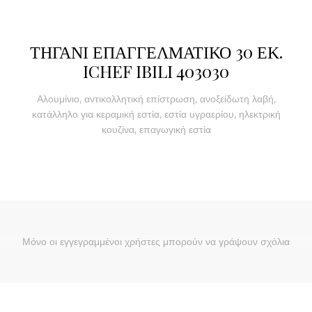
ΤΗΓΑΝΙ ΕΠΑΓΓΕΛΜΑΤΙΚΟ 30 ΕΚ.
ICHEF IBILI 403030
Αλουμίνιο, αντικολλητική επίστρωση, ανοξείδωτη λαβή,
κατάλληλο για κεραμική εστία, εστία υγραερίου, ηλεκτρική
κουζίνα, επαγωγική εστία
Μόνο οι εγγεγραμμένοι χρήστες μπορούν να γράψουν σχόλια