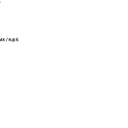
α
Χ / Κιβ:6