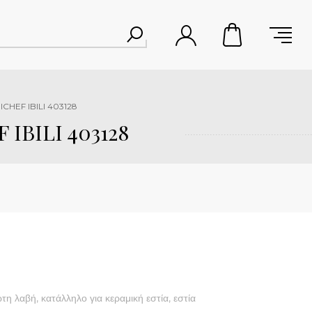
CHEF IBILI 403128
IBILI 403128
τη λαβή, κατάλληλο για κεραμική εστία, εστία