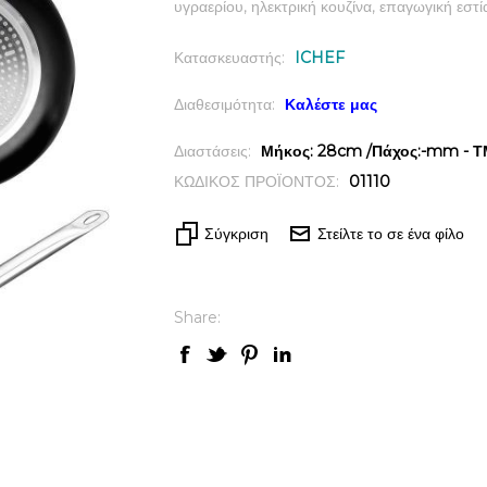
υγραερίου, ηλεκτρική κουζίνα, επαγωγική εστί
Κατασκευαστής:
ICHEF
Διαθεσιμότητα:
Καλέστε μας
Διαστάσεις:
Μήκος: 28cm /Πάχος:-mm - ΤΜ
ΚΩΔΙΚΟΣ ΠΡΟΪΟΝΤΟΣ:
01110
Σύγκριση
Στείλτε το σε ένα φίλο
Share: