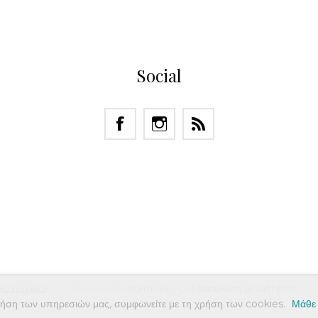
Social
pCommerce
Developed by
Northcom
-
Live διασύνδεση με Soft1 ERP
ρήση των υπηρεσιών μας, συμφωνείτε με τη χρήση των cookies.
Μάθε