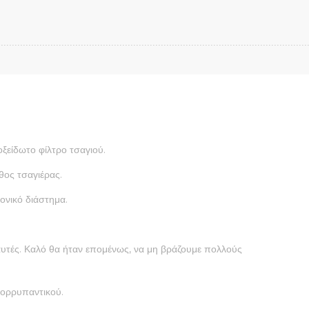
οξείδωτο φίλτρο τσαγιού.
θος τσαγιέρας.
ονικό διάστημα.
 αυτές. Καλό θα ήταν επομένως, να μη βράζουμε πολλούς
πορρυπαντικού.