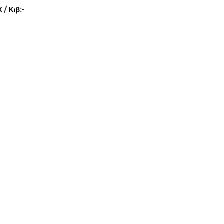
/ Κιβ:-