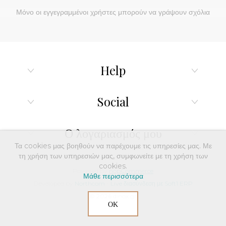
Μόνο οι εγγεγραμμένοι χρήστες μπορούν να γράψουν σχόλια
Help
Social
Ο λογαριασμός μου
Τα cookies μας βοηθούν να παρέχουμε τις υπηρεσίες μας. Με
τη χρήση των υπηρεσιών μας, συμφωνείτε με τη χρήση των
cookies.
Powered by
nopCommerce
Μάθε περισσότερα
Developed by
Northcom
-
Live διασύνδεση με Soft1 ERP
© 2026 dinox.gr
ΟΚ