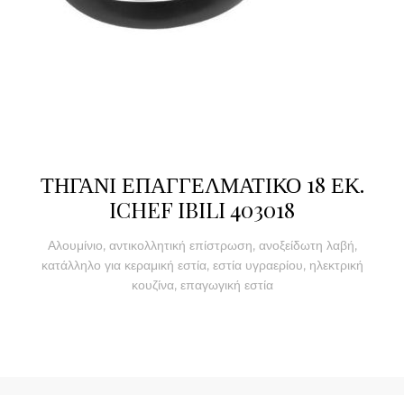
ΤΗΓΑΝΙ ΕΠΑΓΓΕΛΜΑΤΙΚΟ 18 ΕΚ.
ICHEF IBILI 403018
Αλουμίνιο, αντικολλητική επίστρωση, ανοξείδωτη λαβή,
κατάλληλο για κεραμική εστία, εστία υγραερίου, ηλεκτρική
κουζίνα, επαγωγική εστία