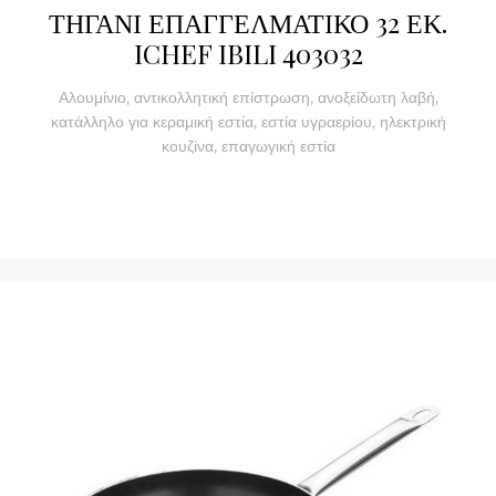
ΤΗΓΑΝΙ ΕΠΑΓΓΕΛΜΑΤΙΚΟ 32 ΕΚ.
ICHEF IBILI 403032
Αλουμίνιο, αντικολλητική επίστρωση, ανοξείδωτη λαβή,
κατάλληλο για κεραμική εστία, εστία υγραερίου, ηλεκτρική
κουζίνα, επαγωγική εστία