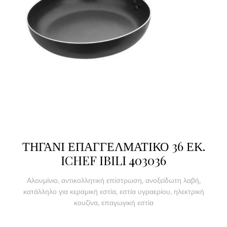
ΤΗΓΑΝΙ ΕΠΑΓΓΕΛΜΑΤΙΚΟ 36 ΕΚ.
ICHEF IBILI 403036
Αλουμίνιο, αντικολλητική επίστρωση, ανοξείδωτη λαβή,
κατάλληλο για κεραμική εστία, εστία υγραερίου, ηλεκτρική
κουζίνα, επαγωγική εστία