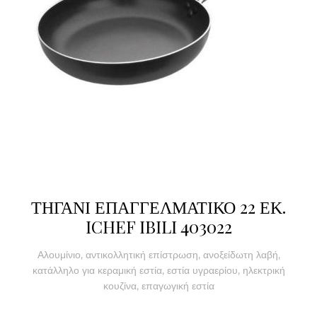
ΤΗΓΑΝΙ ΕΠΑΓΓΕΛΜΑΤΙΚΟ 22 ΕΚ.
ICHEF IBILI 403022
Αλουμίνιο, αντικολλητική επίστρωση, ανοξείδωτη λαβή,
κατάλληλο για κεραμική εστία, εστία υγραερίου, ηλεκτρική
κουζίνα, επαγωγική εστία