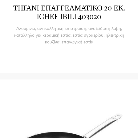
ΤΗΓΑΝΙ ΕΠΑΓΓΕΛΜΑΤΙΚΟ 20 ΕΚ.
ICHEF IBILI 403020
Αλουμίνιο, αντικολλητική επίστρωση, ανοξείδωτη λαβή,
κατάλληλο για κεραμική εστία, εστία υγραερίου, ηλεκτρική
κουζίνα, επαγωγική εστία