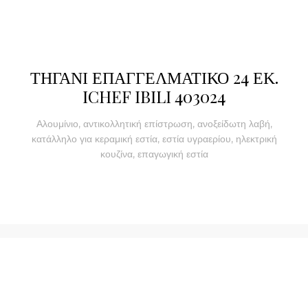
ΤΗΓΑΝΙ ΕΠΑΓΓΕΛΜΑΤΙΚΟ 24 ΕΚ.
ICHEF IBILI 403024
Αλουμίνιο, αντικολλητική επίστρωση, ανοξείδωτη λαβή,
κατάλληλο για κεραμική εστία, εστία υγραερίου, ηλεκτρική
κουζίνα, επαγωγική εστία