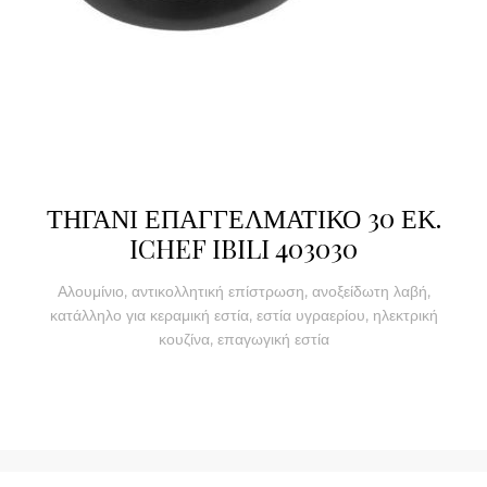
ΤΗΓΑΝΙ ΕΠΑΓΓΕΛΜΑΤΙΚΟ 30 ΕΚ.
ICHEF IBILI 403030
Αλουμίνιο, αντικολλητική επίστρωση, ανοξείδωτη λαβή,
κατάλληλο για κεραμική εστία, εστία υγραερίου, ηλεκτρική
κουζίνα, επαγωγική εστία