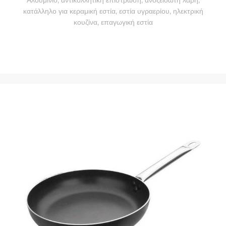
κατάλληλο για κεραμική εστία, εστία υγραερίου, ηλεκτρική
κουζίνα, επαγωγική εστία